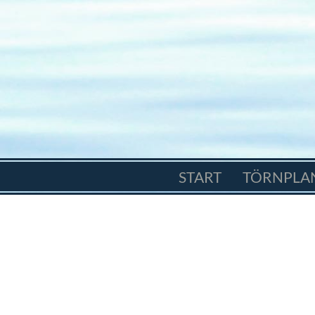
START
TÖRNPLA