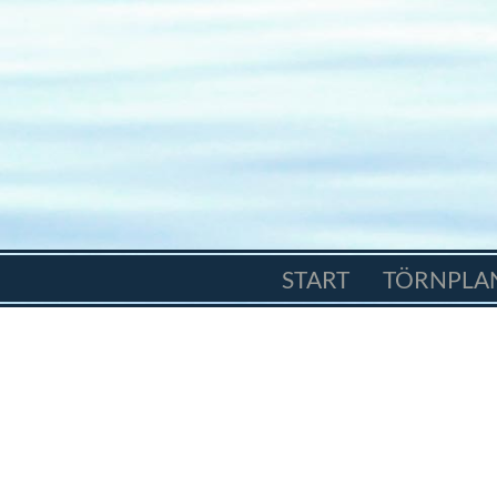
START
TÖRNPLA